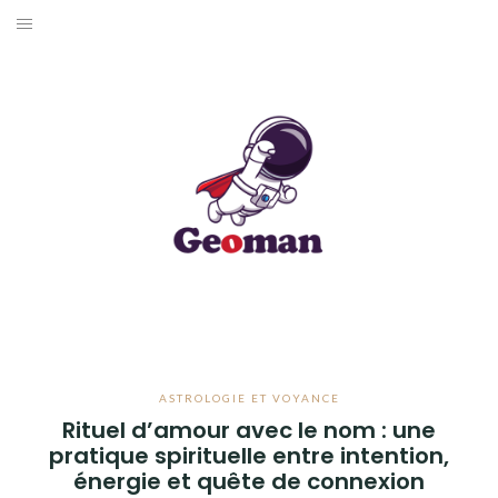
Aller
au
ASTRONOMIE
contenu
ASTROLOGIE ET VOYANCE
BIEN-ÊTRE
DOSSIERS
ASTROLOGIE ET VOYANCE
Rituel d’amour avec le nom : une
pratique spirituelle entre intention,
énergie et quête de connexion